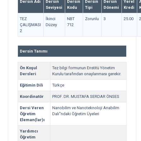
Dersin Adı
Dersin
Dersin
Dersin
Dersin
Yerel
Seviyesi
Kodu
Tipi
Dönemi
Kredi
TEZ
İkinci
NBT
Zorunlu
3
25.00
ÇALIŞMASI
Düzey
712
2
Dersin Tanımı
Ön Koşul
Tez bilgi formunun Enstitü Yönetim
Dersleri
Kurulu tarafından onaylanması gerekir.
Eğitimin Dili
Türkçe
Koordinatör
PROF. DR. MUSTAFA SERDAR ÖNSES
Dersi Veren
Nanobilim ve Nanoteknoloji Anabilim
Öğretim
Dalı''ndaki Öğretim Üyeleri
Eleman(lar)ı
Yardımcı
Öğretim