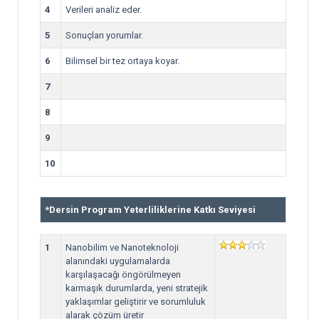
4
Verileri analiz eder.
5
Sonuçları yorumlar.
6
Bilimsel bir tez ortaya koyar.
7
8
9
10
*
Dersin Program Yeterliliklerine Katkı Seviyesi
1
Nanobilim ve Nanoteknoloji
alanındaki uygulamalarda
karşılaşacağı öngörülmeyen
karmaşık durumlarda, yeni stratejik
yaklaşımlar geliştirir ve sorumluluk
alarak çözüm üretir