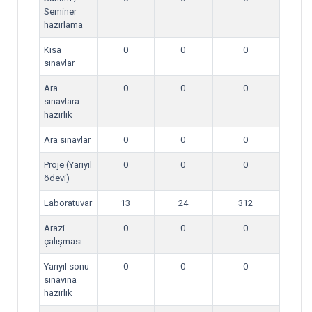
Seminer
hazırlama
Kısa
0
0
0
sınavlar
Ara
0
0
0
sınavlara
hazırlık
Ara sınavlar
0
0
0
Proje (Yarıyıl
0
0
0
ödevi)
Laboratuvar
13
24
312
Arazi
0
0
0
çalışması
Yarıyıl sonu
0
0
0
sınavına
hazırlık