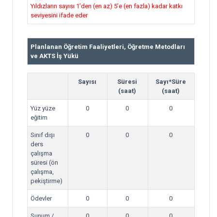
Yıldızların sayısı 1’den (en az) 5’e (en fazla) kadar katkı
seviyesini ifade eder
Planlanan Öğretim Faaliyetleri, Öğretme Metodları
ve AKTS İş Yükü
Sayısı
Süresi
Sayı*Süre
(saat)
(saat)
Yüz yüze
0
0
0
eğitim
Sınıf dışı
0
0
0
ders
çalışma
süresi (ön
çalışma,
pekiştirme)
Ödevler
0
0
0
Sunum /
0
0
0