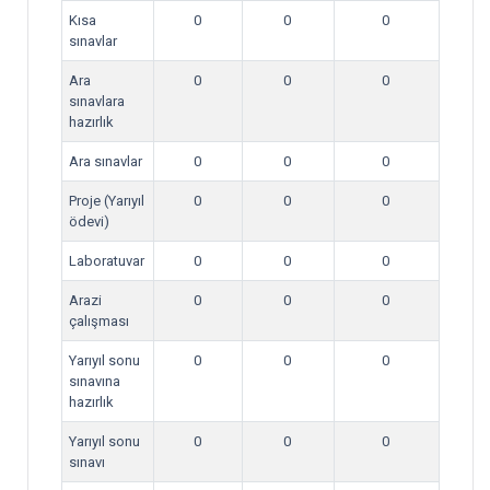
Kısa
0
0
0
sınavlar
Ara
0
0
0
sınavlara
hazırlık
Ara sınavlar
0
0
0
Proje (Yarıyıl
0
0
0
ödevi)
Laboratuvar
0
0
0
Arazi
0
0
0
çalışması
Yarıyıl sonu
0
0
0
sınavına
hazırlık
Yarıyıl sonu
0
0
0
sınavı