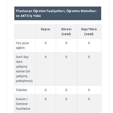
Planlanan Öğretim Faaliyetleri, Öğretme Metodları
ve AKTS İş Yükü
Sayısı
Süresi
Sayı*Süre
(saat)
(saat)
Yüz yüze
0
0
0
eğitim
Sınıf dışı
0
0
0
ders
çalışma
süresi (ön
çalışma,
pekiştirme)
Ödevler
0
0
0
Sunum /
0
0
0
Seminer
hazırlama