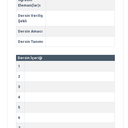
Eleman(lar)ı
Dersin Veriliş
Şekli
Dersin Amacı
Dersin Tanımı
Dersin İçeriği
1
2
3
4
5
6
7