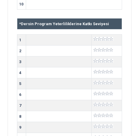
10
*
Dersin Program Yeterliliklerine Katkı Seviyesi
1
2
3
4
5
6
7
8
9