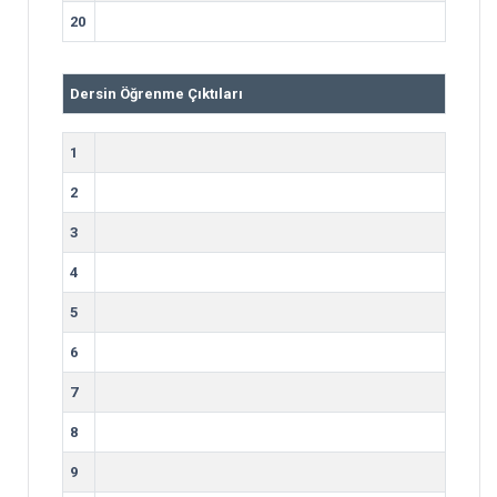
20
Dersin Öğrenme Çıktıları
1
2
3
4
5
6
7
8
9