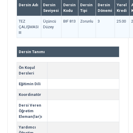
Dersin Adı
Dersin
Dersin
Dersin
Dersin
Yerel
Seviyesi
Kodu
Tipi
Dönemi
Kredi
TEZ
Üçüncü
BIF 813
Zorunlu
3
25.00
ÇALIŞMASI
Düzey
III
Dersin Tanımı
Ön Koşul
Dersleri
Eğitimin Dili
Koordinatör
Dersi Veren
Öğretim
Eleman(lar)ı
Yardımcı
Öğretim