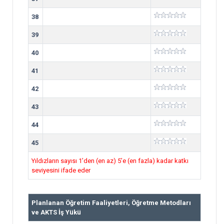
38
39
40
41
42
43
44
45
Yıldızların sayısı 1’den (en az) 5’e (en fazla) kadar katkı
seviyesini ifade eder
Planlanan Öğretim Faaliyetleri, Öğretme Metodları
ve AKTS İş Yükü