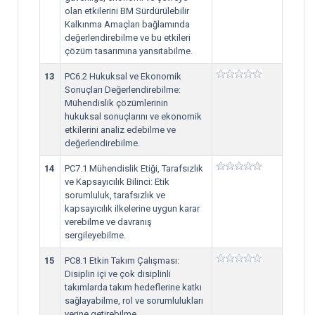
olan etkilerini BM Sürdürülebilir
Kalkınma Amaçları bağlamında
değerlendirebilme ve bu etkileri
çözüm tasarımına yansıtabilme.
13
PC6.2 Hukuksal ve Ekonomik
Sonuçları Değerlendirebilme:
Mühendislik çözümlerinin
hukuksal sonuçlarını ve ekonomik
etkilerini analiz edebilme ve
değerlendirebilme.
14
PC7.1 Mühendislik Etiği, Tarafsızlık
ve Kapsayıcılık Bilinci: Etik
sorumluluk, tarafsızlık ve
kapsayıcılık ilkelerine uygun karar
verebilme ve davranış
sergileyebilme.
15
PC8.1 Etkin Takım Çalışması:
Disiplin içi ve çok disiplinli
takımlarda takım hedeflerine katkı
sağlayabilme, rol ve sorumlulukları
yerine getirebilme.