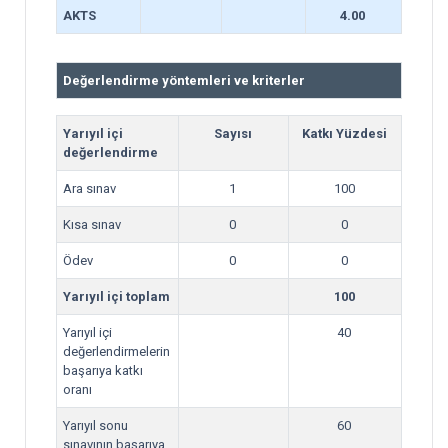
AKTS
4.00
Değerlendirme yöntemleri ve kriterler
Yarıyıl içi
Sayısı
Katkı Yüzdesi
değerlendirme
Ara sınav
1
100
Kısa sınav
0
0
Ödev
0
0
Yarıyıl içi toplam
100
Yarıyıl içi
40
değerlendirmelerin
başarıya katkı
oranı
Yarıyıl sonu
60
sınavının başarıya