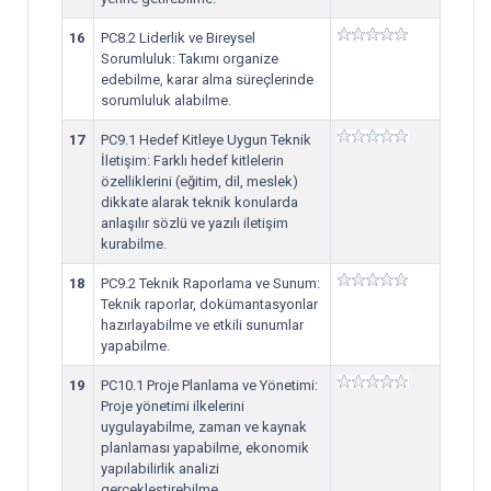
16
PC8.2 Liderlik ve Bireysel
Sorumluluk: Takımı organize
edebilme, karar alma süreçlerinde
sorumluluk alabilme.
17
PC9.1 Hedef Kitleye Uygun Teknik
İletişim: Farklı hedef kitlelerin
özelliklerini (eğitim, dil, meslek)
dikkate alarak teknik konularda
anlaşılır sözlü ve yazılı iletişim
kurabilme.
18
PC9.2 Teknik Raporlama ve Sunum:
Teknik raporlar, dokümantasyonlar
hazırlayabilme ve etkili sunumlar
yapabilme.
19
PC10.1 Proje Planlama ve Yönetimi:
Proje yönetimi ilkelerini
uygulayabilme, zaman ve kaynak
planlaması yapabilme, ekonomik
yapılabilirlik analizi
gerçekleştirebilme.