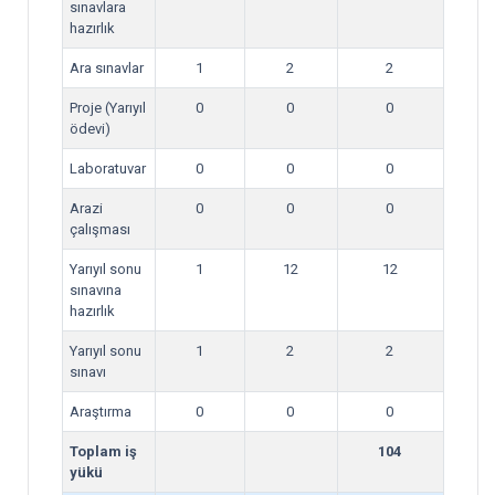
sınavlara
hazırlık
Ara sınavlar
1
2
2
Proje (Yarıyıl
0
0
0
ödevi)
Laboratuvar
0
0
0
Arazi
0
0
0
çalışması
Yarıyıl sonu
1
12
12
sınavına
hazırlık
Yarıyıl sonu
1
2
2
sınavı
Araştırma
0
0
0
Toplam iş
104
yükü