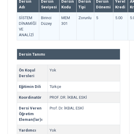
Dersin
Dersin
Dersin
Dersin
Dersin
Yerel
A
Adı
Seviyesi
Kodu
Tipi
Dönemi
Kredi
Kr
SİSTEM
Birinci
MEM
Zorunlu
5
5.00
5.
DİNAMİĞİ
Düzey
301
VE
ANALİZİ
Dersin Tanımı
Ön Koşul
Yok
Dersleri
Eğitimin Dili
Türkçe
Koordinatör
PROF. DR. İKBAL ESKİ
Dersi Veren
Prof. Dr. İKBAL ESKİ
Öğretim
Eleman(lar)ı
Yardımcı
Yok