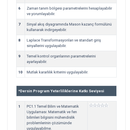
6
Zaman tanım bölgesi parametrelerini hesaplayabilir
ve yorumlayabilir.
7
Sinyal akış diyagramında Mason kazanç formülünü
kullanarak indirgeyebilir.
8
Laplace Transformasyonları ve standart giriş
sinyallerini uygulayabilir.
9
Temel kontrol organlarının parametrelerini
ayarlayabilir.
10
Mutlak kararlılık kriterini uygulayabilir.
*
Dersin Program Yeterliliklerine Katkı Seviyesi
1
PC1.1 Temel Bilim ve Matematik
Uygulaması: Matematik ve fen
bilimleri bilgisini mühendislik
problemlerinin çözümünde
uygulayabilme.