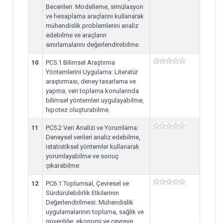
Becerileri: Modelleme, simülasyon
ve hesaplama araçlarını kullanarak
mühendislik problemlerini analiz
edebilme ve araçların
sınırlamalarını değerlendirebilme.
10
PC5.1 Bilimsel Araştırma
Yöntemlerini Uygulama: Literatür
araştırması, deney tasarlama ve
yapma, veri toplama konularında
bilimsel yöntemleri uygulayabilme,
hipotez oluşturabilme.
11
PC5.2 Veri Analizi ve Yorumlama:
Deneysel verileri analiz edebilme,
istatistiksel yöntemler kullanarak
yorumlayabilme ve sonuç
çıkarabilme.
12
PC6.1 Toplumsal, Çevresel ve
Sürdürülebilirlik Etkilerinin
Değerlendirilmesi: Mühendislik
uygulamalarının topluma, sağlık ve
güvenliğe, ekonomi ve çevreye