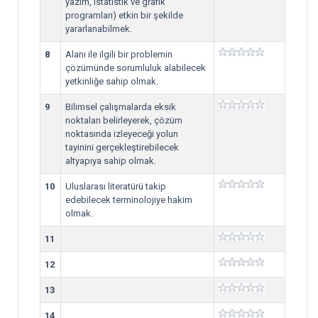
yazım, istatistik ve grafik
programları) etkin bir şekilde
yararlanabilmek.
8
Alanı ile ilgili bir problemin
çözümünde sorumluluk alabilecek
yetkinliğe sahip olmak.
9
Bilimsel çalışmalarda eksik
noktaları belirleyerek, çözüm
noktasında izleyeceği yolun
tayinini gerçekleştirebilecek
altyapıya sahip olmak.
10
Uluslarası literatürü takip
edebilecek terminolojiye hakim
olmak.
11
12
13
14