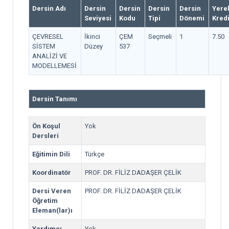
Dersin Adı
Dersin
Dersin
Dersin
Dersin
Yere
Seviyesi
Kodu
Tipi
Dönemi
Kred
ÇEVRESEL
İkinci
ÇEM
Seçmeli
1
7.50
SİSTEM
Düzey
537
ANALİZİ VE
MODELLEMESİ
Dersin Tanımı
Ön Koşul
Yok
Dersleri
Eğitimin Dili
Türkçe
Koordinatör
PROF. DR. FİLİZ DADAŞER ÇELİK
Dersi Veren
PROF. DR. FİLİZ DADAŞER ÇELİK
Öğretim
Eleman(lar)ı
Yardımcı
Yok