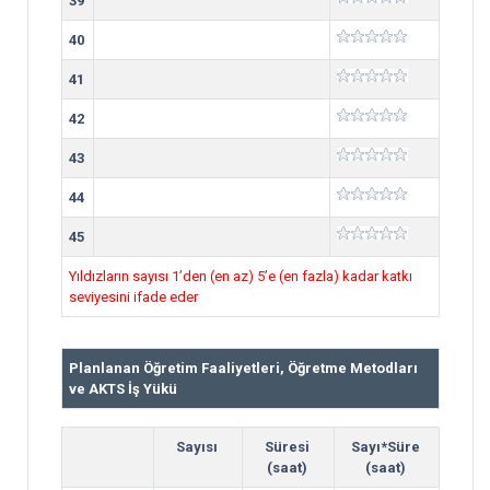
39
40
41
42
43
44
45
Yıldızların sayısı 1’den (en az) 5’e (en fazla) kadar katkı
seviyesini ifade eder
Planlanan Öğretim Faaliyetleri, Öğretme Metodları
ve AKTS İş Yükü
Sayısı
Süresi
Sayı*Süre
(saat)
(saat)