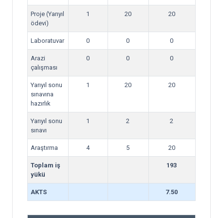
Proje (Yarıyıl
1
20
20
ödevi)
Laboratuvar
0
0
0
Arazi
0
0
0
çalışması
Yarıyıl sonu
1
20
20
sınavına
hazırlık
Yarıyıl sonu
1
2
2
sınavı
Araştırma
4
5
20
Toplam iş
193
yükü
AKTS
7.50