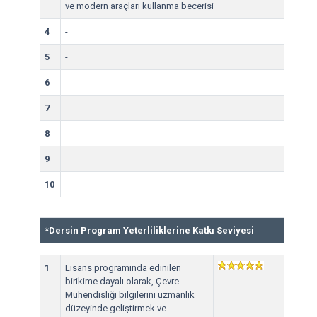
ve modern araçları kullanma becerisi
4
-
5
-
6
-
7
8
9
10
*
Dersin Program Yeterliliklerine Katkı Seviyesi
1
Lisans programında edinilen
birikime dayalı olarak, Çevre
Mühendisliği bilgilerini uzmanlık
düzeyinde geliştirmek ve