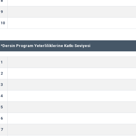
8
9
10
*
Dersin Program Yeterliliklerine Katkı Seviyesi
1
2
3
4
5
6
7