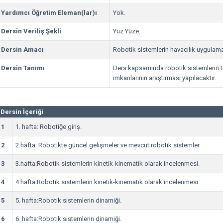
Yardımcı Öğretim Eleman(lar)ı
Yok.
Dersin Veriliş Şekli
Yüz Yüze.
Dersin Amacı
Robotik sistemlerin havacılık uygulama
Dersin Tanımı
Ders kapsamında robotik sistemlerin te
imkanlarının araştırması yapılacaktır.
Dersin İçeriği
1
1. hafta: Robotiğe giriş.
2
2.hafta: Robotikte güncel gelişmeler ve mevcut robotik sistemler.
3
3.hafta:Robotik sistemlerin kinetik-kinematik olarak incelenmesi.
4
4.hafta:Robotik sistemlerin kinetik-kinematik olarak incelenmesi.
5
5. hafta:Robotik sistemlerin dinamiği.
6
6. hafta:Robotik sistemlerin dinamiği.