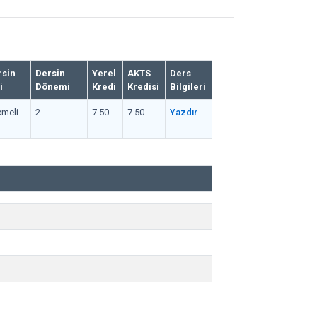
rsin
Dersin
Yerel
AKTS
Ders
i
Dönemi
Kredi
Kredisi
Bilgileri
meli
2
7.50
7.50
Yazdır