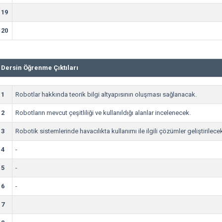
19
20
Dersin Öğrenme Çıktıları
1
Robotlar hakkında teorik bilgi altyapısının oluşması sağlanacak.
2
Robotların mevcut çeşitliliği ve kullanıldığı alanlar incelenecek.
3
Robotik sistemlerinde havacılıkta kullanımı ile ilgili çözümler geliştirilece
4
-
5
-
6
-
7