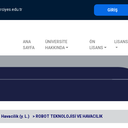
rciyes.edu.tr
GİRİŞ
ANA
ÜNİVERSİTE
ÖN
LİSAN
SAYFA
HAKKINDA
LİSANS
l Havacilik (y. L.)
> ROBOT TEKNOLOJİSİ VE HAVACILIK