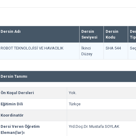
Dersin Adı
Dersin
Dersin
De
Seviyesi
Kodu
Tip
ROBOT TEKNOLOJİSİ VE HAVACILIK
İkinci
SHA 544
Seç
Düzey
Dersin Tanımı
Ön Koşul Dersleri
Yok.
Eğitimin Dili
Türkçe
Koordinatör
Dersi Veren Öğretim
Yrd.Doç.Dr. Mustafa SOYLAK
Eleman(lar)ı