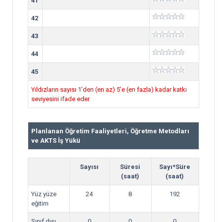
41
42
43
44
45
Yıldızların sayısı 1’den (en az) 5’e (en fazla) kadar katkı
seviyesini ifade eder
Planlanan Öğretim Faaliyetleri, Öğretme Metodları
ve AKTS İş Yükü
Sayısı
Süresi
Sayı*Süre
(saat)
(saat)
Yüz yüze
24
8
192
eğitim
Sınıf dışı
0
0
0