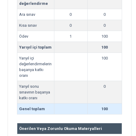
değerlendirme
Ara sınav
0
0
Kısa sınav
0
0
Ödev
1
100
Yarıyıl içi toplam
100
Yarıyıl içi
100
değerlendirmelerin
başarıya katkı
oranı
Yarıyıl sonu
0
sınavının başarıya
katkı oranı
Genel toplam
100
Önerilen Veya Zorunlu Okuma Materyalleri