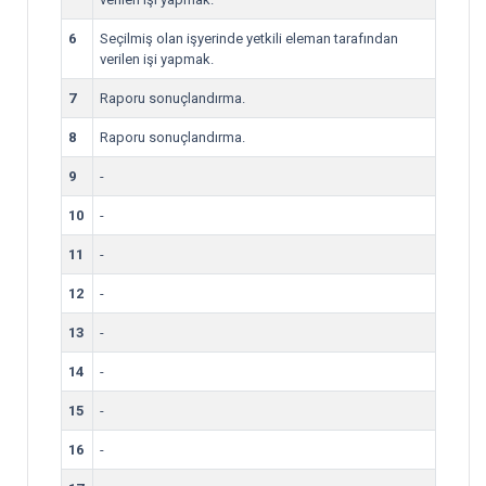
6
Seçilmiş olan işyerinde yetkili eleman tarafından
verilen işi yapmak.
7
Raporu sonuçlandırma.
8
Raporu sonuçlandırma.
9
-
10
-
11
-
12
-
13
-
14
-
15
-
16
-