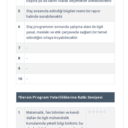
başına ya da takım olarak seçenekler üretebilecektir.
5
Staj sırasında edindiği bilgileri resmi bir rapor
halinde sunabilecektir.
6
Staj programının sonunda çalışma alanı ile ilgili
yasal, mesleki ve etik çerçevede sağlam bir temel
edindiğini ortaya koyabilecektir.
7
-
8
-
9
-
10
-
*
Dersin Program Yeterliliklerine Katkı Seviyesi
1
Matematik, fen bilimleri ve kendi
dalları ile ilgili mühendislik
konularında yeterli bilgi birikimi; bu