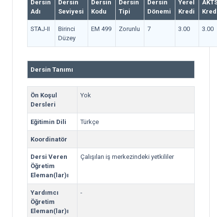
Dersin
Dersin
Dersin
Dersin
Dersin
Yerel
AKT
Adı
Seviyesi
Kodu
Tipi
Dönemi
Kredi
Kred
STAJ-II
Birinci
EM 499
Zorunlu
7
3.00
3.00
Düzey
Dersin Tanımı
Ön Koşul
Yok
Dersleri
Eğitimin Dili
Türkçe
Koordinatör
Dersi Veren
Çalışılan iş merkezindeki yetkililer
Öğretim
Eleman(lar)ı
Yardımcı
-
Öğretim
Eleman(lar)ı