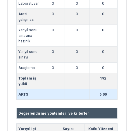
Laboratuvar
0
0
0
Arazi
0
0
0
çalışması
Yarıyıl sonu
0
0
0
sınavına
hazırlık
Yarıyıl sonu
0
0
0
sınavı
Araştırma
0
0
0
Toplam iş
192
yükü
AKTS
6.00
Değerlendirme yöntemleri ve kriterler
Yarıyıl içi
Sayısı
Katkı Yüzdesi