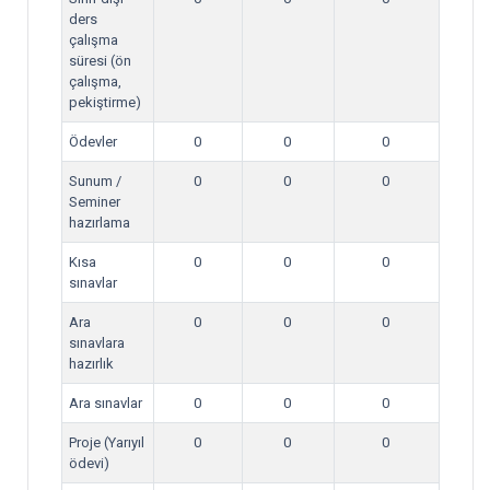
ders
çalışma
süresi (ön
çalışma,
pekiştirme)
Ödevler
0
0
0
Sunum /
0
0
0
Seminer
hazırlama
Kısa
0
0
0
sınavlar
Ara
0
0
0
sınavlara
hazırlık
Ara sınavlar
0
0
0
Proje (Yarıyıl
0
0
0
ödevi)