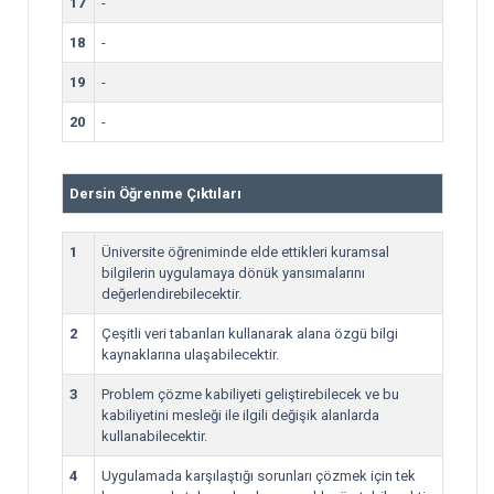
17
-
18
-
19
-
20
-
Dersin Öğrenme Çıktıları
1
Üniversite öğreniminde elde ettikleri kuramsal
bilgilerin uygulamaya dönük yansımalarını
değerlendirebilecektir.
2
Çeşitli veri tabanları kullanarak alana özgü bilgi
kaynaklarına ulaşabilecektir.
3
Problem çözme kabiliyeti geliştirebilecek ve bu
kabiliyetini mesleği ile ilgili değişik alanlarda
kullanabilecektir.
4
Uygulamada karşılaştığı sorunları çözmek için tek