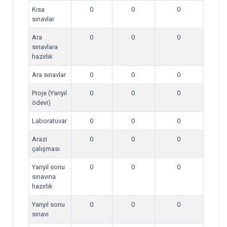
Kısa
0
0
0
sınavlar
Ara
0
0
0
sınavlara
hazırlık
Ara sınavlar
0
0
0
Proje (Yarıyıl
0
0
0
ödevi)
Laboratuvar
0
0
0
Arazi
0
0
0
çalışması
Yarıyıl sonu
0
0
0
sınavına
hazırlık
Yarıyıl sonu
0
0
0
sınavı