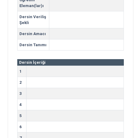
Eleman(lar)ı
Dersin Veriliş
Şekli
Dersin Amacı
Dersin Tanımı
Dersin İçeriği
1
2
3
4
5
6
7