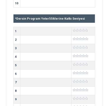
10
*
Dersin Program Yeterliliklerine Katkı Seviyesi
1
2
3
4
5
6
7
8
9