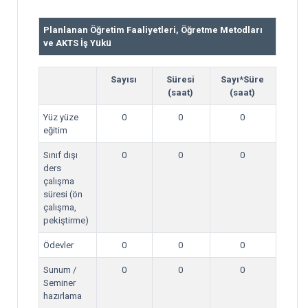
Planlanan Öğretim Faaliyetleri, Öğretme Metodları
ve AKTS İş Yükü
Sayısı
Süresi
Sayı*Süre
(saat)
(saat)
Yüz yüze
0
0
0
eğitim
Sınıf dışı
0
0
0
ders
çalışma
süresi (ön
çalışma,
pekiştirme)
Ödevler
0
0
0
Sunum /
0
0
0
Seminer
hazırlama