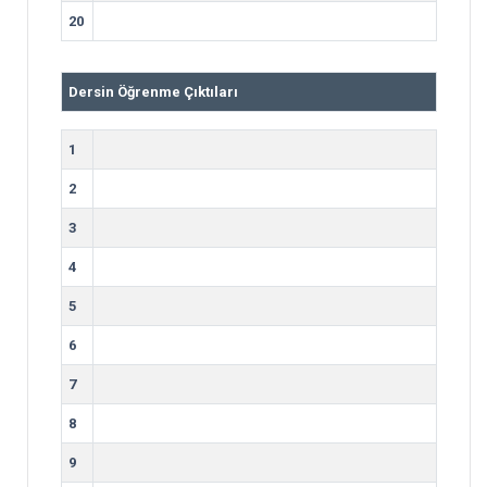
20
Dersin Öğrenme Çıktıları
1
2
3
4
5
6
7
8
9