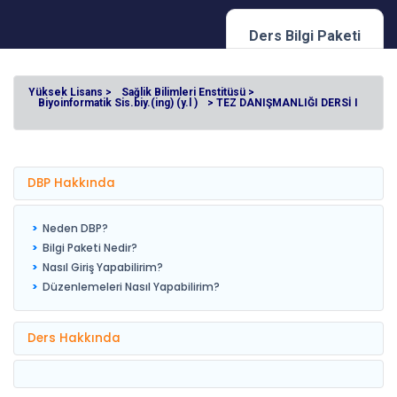
Ders Bilgi Paketi
Yüksek Lisans >
Sağlik Bilimleri Enstitüsü >
Biyoinformatik Sis.biy.(ing) (y.l )
> TEZ DANIŞMANLIĞI DERSİ I
DBP Hakkında
Neden DBP?
Bilgi Paketi Nedir?
Nasıl Giriş Yapabilirim?
Düzenlemeleri Nasıl Yapabilirim?
Ders Hakkında