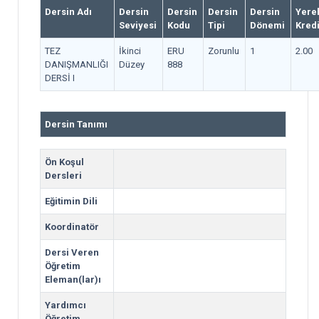
Dersin Adı
Dersin
Dersin
Dersin
Dersin
Yere
Seviyesi
Kodu
Tipi
Dönemi
Kred
TEZ
İkinci
ERU
Zorunlu
1
2.00
DANIŞMANLIĞI
Düzey
888
DERSİ I
Dersin Tanımı
Ön Koşul
Dersleri
Eğitimin Dili
Koordinatör
Dersi Veren
Öğretim
Eleman(lar)ı
Yardımcı
Öğretim