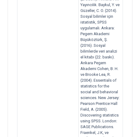
Yayıncılık. Baykul, Y. ve
Güzeller, C. O. (2014).
Sosyal bilimler için
istatistik, SPSS
uygulamalı. Ankara:
Pegem Akademi
Büyüköztürk, Ş.
(2016). Sosyal
bilimlerde veri analizi
el kitabı (22. baskı).
Ankara Pegem
Akademi Cohen, B. H.
ve Brooke Lea, R.
(2004). Essentials of
statistics for the
social and behavioral
sciences. New Jersey:
Pearson Prentice Hall
Field, A. (2005).
Discovering statistics
using SPSS. London:
SAGE Publications.
Fraenkel, J.K, ve