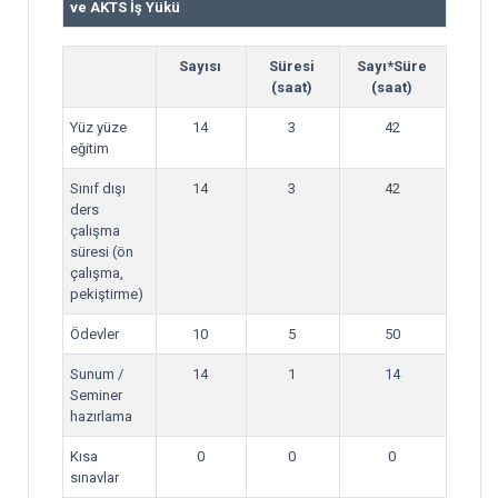
ve AKTS İş Yükü
Sayısı
Süresi
Sayı*Süre
(saat)
(saat)
Yüz yüze
14
3
42
eğitim
Sınıf dışı
14
3
42
ders
çalışma
süresi (ön
çalışma,
pekiştirme)
Ödevler
10
5
50
Sunum /
14
1
14
Seminer
hazırlama
Kısa
0
0
0
sınavlar