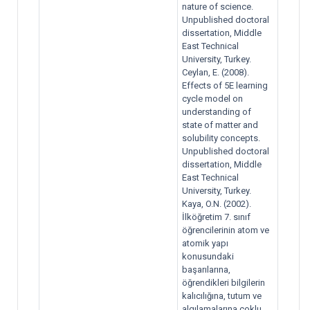
nature of science.
Unpublished doctoral
dissertation, Middle
East Technical
University, Turkey.
Ceylan, E. (2008).
Effects of 5E learning
cycle model on
understanding of
state of matter and
solubility concepts.
Unpublished doctoral
dissertation, Middle
East Technical
University, Turkey.
Kaya, O.N. (2002).
İlköğretim 7. sınıf
öğrencilerinin atom ve
atomik yapı
konusundaki
başarılarına,
öğrendikleri bilgilerin
kalıcılığına, tutum ve
algılamalarına çoklu