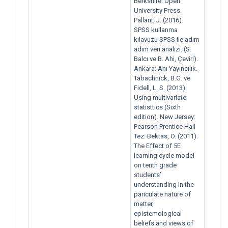
Berkshire: Open
University Press.
Pallant, J. (2016).
SPSS kullanma
kılavuzu SPSS ile adım
adım veri analizi. (S.
Balcı ve B. Ahi, Çeviri).
Ankara: Anı Yayıncılık.
Tabachnick, B.G. ve
Fidell, L. S. (2013).
Using multivariate
statisttics (Sixth
edition). New Jersey:
Pearson Prentice Hall
Tez: Bektas, O. (2011).
The Effect of 5E
learning cycle model
on tenth grade
students’
understanding in the
pariculate nature of
matter,
epistemological
beliefs and views of