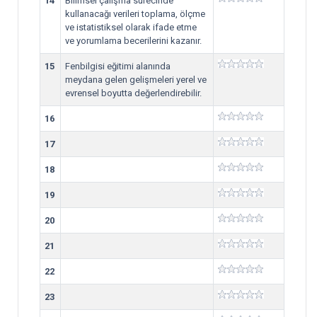
14
Bilimsel çalışma sürecinde
kullanacağı verileri toplama, ölçme
ve istatistiksel olarak ifade etme
ve yorumlama becerilerini kazanır.
15
Fenbilgisi eğitimi alanında
meydana gelen gelişmeleri yerel ve
evrensel boyutta değerlendirebilir.
16
17
18
19
20
21
22
23