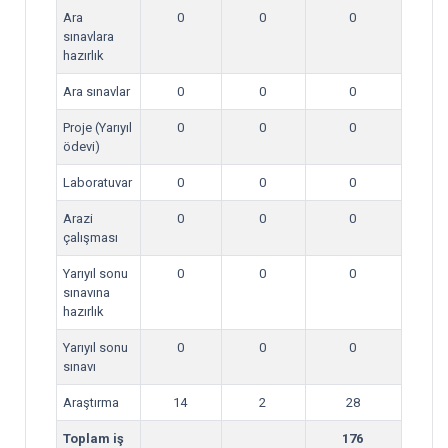
Ara
0
0
0
sınavlara
hazırlık
Ara sınavlar
0
0
0
Proje (Yarıyıl
0
0
0
ödevi)
Laboratuvar
0
0
0
Arazi
0
0
0
çalışması
Yarıyıl sonu
0
0
0
sınavına
hazırlık
Yarıyıl sonu
0
0
0
sınavı
Araştırma
14
2
28
Toplam iş
176