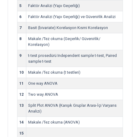
5
Faktör Analizi (Yapı Geçerliği)
6
Faktör Analizi (Yapı Geçerliği) ve Güvenirlik Analizi
7
Basit (bivariate) Korelasyon Kısmi Korelasyon
8
Makale /Tez okuma (Geçerlik/ Güvenirlik/
Korelasyon)
9
t-test prosedürü Independent sample t-test, Paired
sample t-test
10
Makale /Tez okuma (t testleri)
11
One way ANOVA
12
Two way ANOVA
13
Split Plot ANOVA (Karışık Gruplar Arası-İçi Varyans
Analizi)
14
Makale /Tez okuma (ANOVA)
15