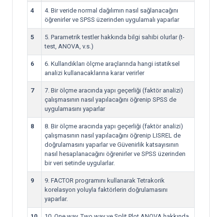
4
4. Bir veride normal dağılımın nasıl sağlanacağını
öğrenirler ve SPSS üzerinden uygulamalı yaparlar
5
5. Parametrik testler hakkında bilgi sahibi olurlar (t-
test, ANOVA, v.s.)
6
6. Kullandıkları ölçme araçlarında hangi istatiksel
analizi kullanacaklarına karar verirler
7
7. Bir ölçme aracında yapı geçerliği (faktör analizi)
çalışmasının nasıl yapılacağını öğrenip SPSS de
uygulamasını yaparlar
8
8. Bir ölçme aracında yapı geçerliği (faktör analizi)
çalışmasının nasıl yapılacağını öğrenip LISREL de
doğrulamasını yaparlar ve Güvenirlik katsayısının
nasıl hesaplanacağını öğrenirler ve SPSS üzerinden
bir veri setinde uygularlar.
9
9. FACTOR programını kullanarak Tetrakorik
korelasyon yoluyla faktörlerin doğrulamasını
yaparlar.
10
10. One way, Two way ve Split Plot ANOVA hakkında