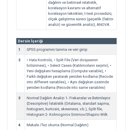
dağılımı ve betimsel istatistik,
korelasyon kavramı ve alternatif
korelasyon teknikleri, t-test prosedürü,
ölçek geliştirme süreci (geçerlik (faktör
analizi) ve güvenirlik analizi), ANOVA.
Dersin İçeriği
1
SPSS programını tanıma ve veri girişi
2
• Hata Kontrolü, • Split File (Veri dosyasının
bölünmesi), • Select Cases (Katılımcıların seçimi), •
Yeni değişkeni hesaplama (Compute variable), •
Farklı değişken yaratarak yeniden kodlama (Recode
into different variables), • Aynı değişken üzerinde
yeniden kodlama (Recode into same variables)
3
Normal Dağılım Analizi 1- Frekanslar ve Betimleyici
(Descriptive) İstatistik (Ortalama, standart sapma,
histogram, kurtosis, skewness, v.b.), Split file,
Histogram 2- Kolmogorov Smirnov/Shapiro-Wilk
4
Makale /Tez okuma (Normal Dağılım)