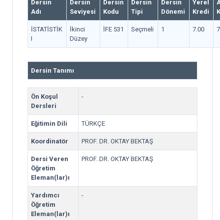
Dersin
Dersin
Dersin
Dersin
Dersin
Yerel
Adı
Seviyesi
Kodu
Tipi
Dönemi
Kredi
K
İSTATİSTİK
İkinci
İFE 531
Seçmeli
1
7.00
7
I
Düzey
Dersin Tanımı
Ön Koşul
-
Dersleri
Eğitimin Dili
TÜRKÇE
Koordinatör
PROF. DR. OKTAY BEKTAŞ
Dersi Veren
PROF. DR. OKTAY BEKTAŞ
Öğretim
Eleman(lar)ı
Yardımcı
-
Öğretim
Eleman(lar)ı