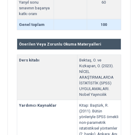
Yarıyıl sonu
60
sınavının başarıya
katkı oranı
Genel toplam
100
Önerilen Veya Zorunlu Okuma Materyalleri
Ders kitabı
Bektaş, O. ve
Kızkapan, O. (2023).
NİCEL
ARAŞTIRMALARDA
İSTATİSTİK (SPSS)
UYGULAMALARI.
Nobel Yayıncılık
Yardımcı Kaynaklar
Kitap: Baştürk, R.
(2011). Bütün
yönleriyle SPSS örnekli
non-parametrik
istatistiksel yöntemler
(2. baskı). Ankara: Anı