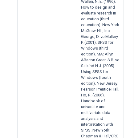
Wallen, N. E. (1996).
How to design and
evaluate research in
education (third
education). New York:
McGraw-Hill, Inc.
George, D. ve Mallery,
P. (2001). SPSS for
Windows (third
edition). MA: Allyn
&Bacon Green S.B. ve
Salkind N.J. (2005).
Using SPSS for
Windows (fourth
edition). New Jersey:
Pearson Prentice Hall.
Ho, R. (2006).
Handbook of
univariate and
multivariate data
analysis and
interpretation with
SPSS. New York:
Chapman & Hall/CRC