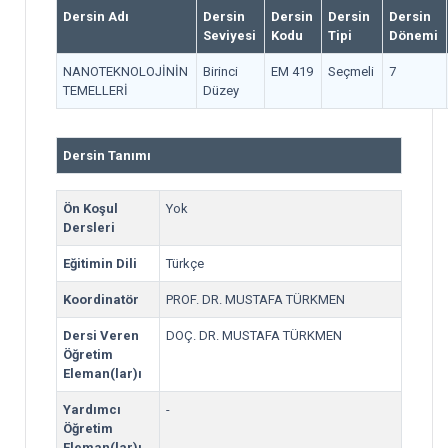
Dersin Adı
Dersin
Dersin
Dersin
Dersin
Seviyesi
Kodu
Tipi
Dönemi
NANOTEKNOLOJİNİN
Birinci
EM 419
Seçmeli
7
TEMELLERİ
Düzey
Dersin Tanımı
Ön Koşul
Yok
Dersleri
Eğitimin Dili
Türkçe
Koordinatör
PROF. DR. MUSTAFA TÜRKMEN
Dersi Veren
DOÇ. DR. MUSTAFA TÜRKMEN
Öğretim
Eleman(lar)ı
Yardımcı
-
Öğretim
Eleman(lar)ı