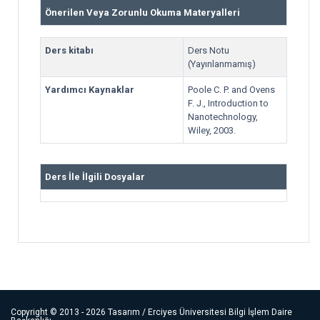
Önerilen Veya Zorunlu Okuma Materyalleri
Ders kitabı
Ders Notu
(Yayınlanmamış)
Yardımcı Kaynaklar
Poole C. P. and Ovens
F. J., Introduction to
Nanotechnology,
Wiley, 2003.
Ders İle İlgili Dosyalar
Copyright ©
2013 - 2026
Tasarım / Erciyes Üniversitesi Bilgi İşlem Daire