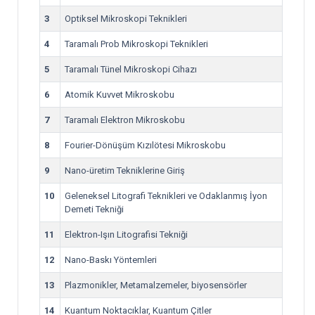
3
Optiksel Mikroskopi Teknikleri
4
Taramalı Prob Mikroskopi Teknikleri
5
Taramalı Tünel Mikroskopi Cihazı
6
Atomik Kuvvet Mikroskobu
7
Taramalı Elektron Mikroskobu
8
Fourier-Dönüşüm Kızılötesi Mikroskobu
9
Nano-üretim Tekniklerine Giriş
10
Geleneksel Litografi Teknikleri ve Odaklanmış İyon
Demeti Tekniği
11
Elektron-Işın Litografisi Tekniği
12
Nano-Baskı Yöntemleri
13
Plazmonikler, Metamalzemeler, biyosensörler
14
Kuantum Noktacıklar, Kuantum Çitler