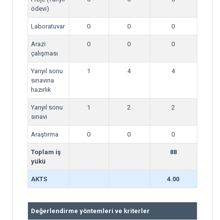
ödevi)
Laboratuvar
0
0
0
Arazi
0
0
0
çalışması
Yarıyıl sonu
1
4
4
sınavına
hazırlık
Yarıyıl sonu
1
2
2
sınavı
Araştırma
0
0
0
Toplam iş
88
yükü
AKTS
4.00
Değerlendirme yöntemleri ve kriterler