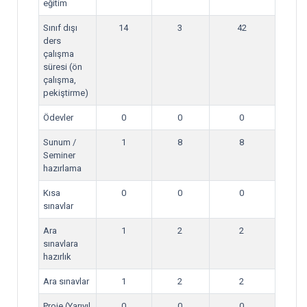
eğitim
Sınıf dışı
14
3
42
ders
çalışma
süresi (ön
çalışma,
pekiştirme)
Ödevler
0
0
0
Sunum /
1
8
8
Seminer
hazırlama
Kısa
0
0
0
sınavlar
Ara
1
2
2
sınavlara
hazırlık
Ara sınavlar
1
2
2
Proje (Yarıyıl
0
0
0