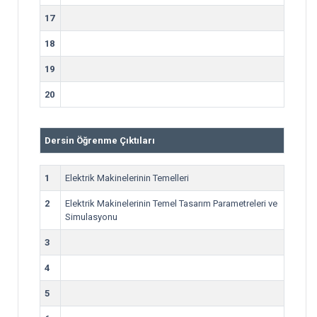
17
18
19
20
Dersin Öğrenme Çıktıları
1
Elektrik Makinelerinin Temelleri
2
Elektrik Makinelerinin Temel Tasarım Parametreleri ve
Simulasyonu
3
4
5