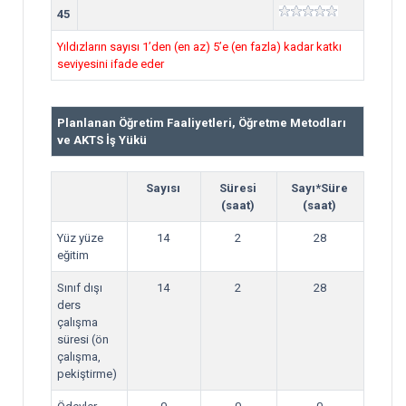
45
Yıldızların sayısı 1’den (en az) 5’e (en fazla) kadar katkı
seviyesini ifade eder
Planlanan Öğretim Faaliyetleri, Öğretme Metodları
ve AKTS İş Yükü
Sayısı
Süresi
Sayı*Süre
(saat)
(saat)
Yüz yüze
14
2
28
eğitim
Sınıf dışı
14
2
28
ders
çalışma
süresi (ön
çalışma,
pekiştirme)