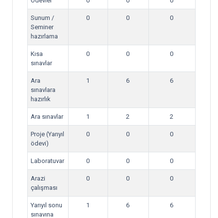
Ödevler
0
0
0
Sunum /
0
0
0
Seminer
hazırlama
Kısa
0
0
0
sınavlar
Ara
1
6
6
sınavlara
hazırlık
Ara sınavlar
1
2
2
Proje (Yarıyıl
0
0
0
ödevi)
Laboratuvar
0
0
0
Arazi
0
0
0
çalışması
Yarıyıl sonu
1
6
6
sınavına