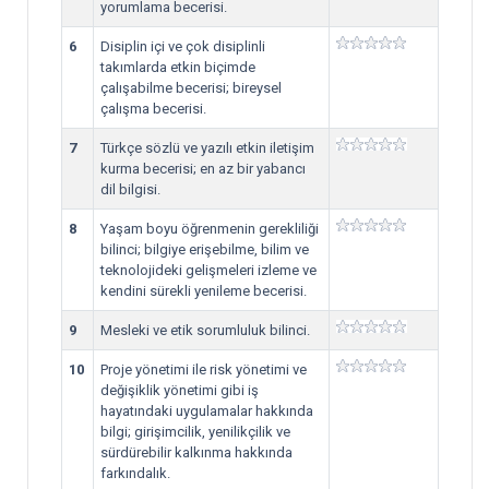
yorumlama becerisi.
6
Disiplin içi ve çok disiplinli
takımlarda etkin biçimde
çalışabilme becerisi; bireysel
çalışma becerisi.
7
Türkçe sözlü ve yazılı etkin iletişim
kurma becerisi; en az bir yabancı
dil bilgisi.
8
Yaşam boyu öğrenmenin gerekliliği
bilinci; bilgiye erişebilme, bilim ve
teknolojideki gelişmeleri izleme ve
kendini sürekli yenileme becerisi.
9
Mesleki ve etik sorumluluk bilinci.
10
Proje yönetimi ile risk yönetimi ve
değişiklik yönetimi gibi iş
hayatındaki uygulamalar hakkında
bilgi; girişimcilik, yenilikçilik ve
sürdürebilir kalkınma hakkında
farkındalık.