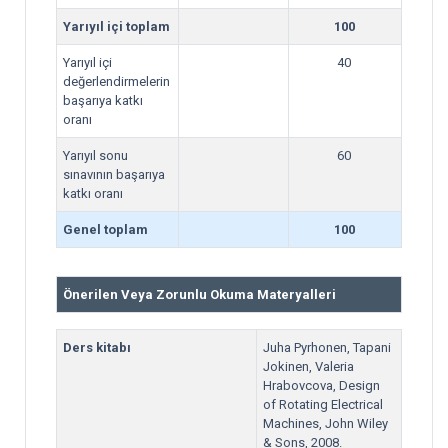
Yarıyıl içi toplam
100
Yarıyıl içi
40
değerlendirmelerin
başarıya katkı
oranı
Yarıyıl sonu
60
sınavının başarıya
katkı oranı
Genel toplam
100
Önerilen Veya Zorunlu Okuma Materyalleri
Ders kitabı
Juha Pyrhonen, Tapani
Jokinen, Valeria
Hrabovcova, Design
of Rotating Electrical
Machines, John Wiley
& Sons, 2008.