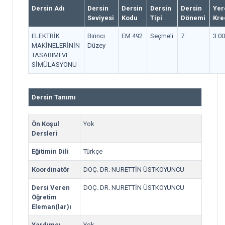
Dersin Adı
Dersin
Dersin
Dersin
Dersin
Yer
Seviyesi
Kodu
Tipi
Dönemi
Kre
ELEKTRİK
Birinci
EM 492
Seçmeli
7
3.00
MAKİNELERİNİN
Düzey
TASARIMI VE
SİMÜLASYONU
Dersin Tanımı
Ön Koşul
Yok
Dersleri
Eğitimin Dili
Türkçe
Koordinatör
DOÇ. DR. NURETTİN ÜSTKOYUNCU
Dersi Veren
DOÇ. DR. NURETTİN ÜSTKOYUNCU
Öğretim
Eleman(lar)ı
Yardımcı
Yok