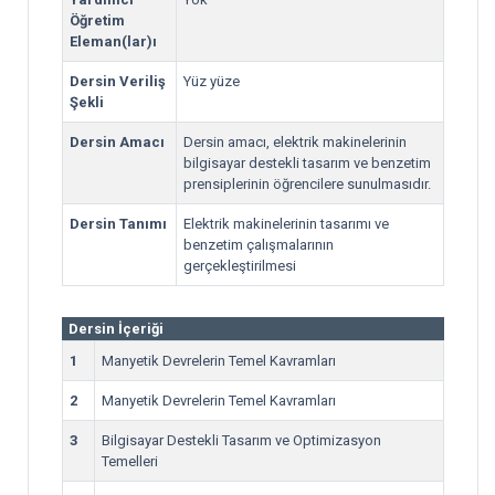
Öğretim
Eleman(lar)ı
Dersin Veriliş
Yüz yüze
Şekli
Dersin Amacı
Dersin amacı, elektrik makinelerinin
bilgisayar destekli tasarım ve benzetim
prensiplerinin öğrencilere sunulmasıdır.
Dersin Tanımı
Elektrik makinelerinin tasarımı ve
benzetim çalışmalarının
gerçekleştirilmesi
Dersin İçeriği
1
Manyetik Devrelerin Temel Kavramları
2
Manyetik Devrelerin Temel Kavramları
3
Bilgisayar Destekli Tasarım ve Optimizasyon
Temelleri