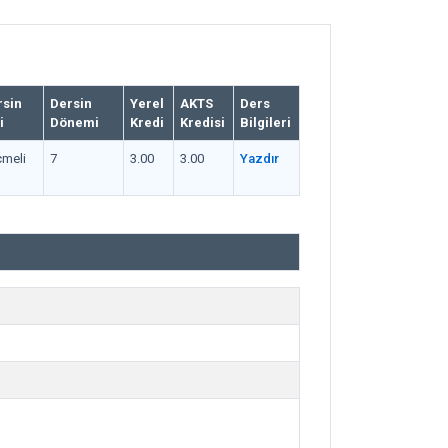
rsin
Dersin
Yerel
AKTS
Ders
i
Dönemi
Kredi
Kredisi
Bilgileri
meli
7
3.00
3.00
Yazdır