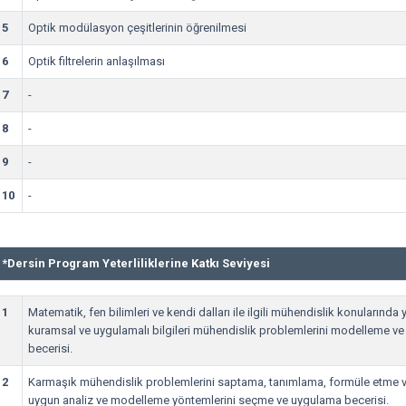
5
Optik modülasyon çeşitlerinin öğrenilmesi
6
Optik filtrelerin anlaşılması
7
-
8
-
9
-
10
-
*
Dersin Program Yeterliliklerine Katkı Seviyesi
1
Matematik, fen bilimleri ve kendi dalları ile ilgili mühendislik konularında ye
kuramsal ve uygulamalı bilgileri mühendislik problemlerini modelleme v
becerisi.
2
Karmaşık mühendislik problemlerini saptama, tanımlama, formüle etme 
uygun analiz ve modelleme yöntemlerini seçme ve uygulama becerisi.