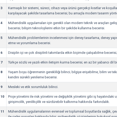
3
Karmaşık bir sistemi, süreci, cihazı veya ürünü gerçekçi kısıtlar ve koşullar
karşılayacak şekilde tasarlama becerisi; bu amaçla modern tasarım yönt
4
Mühendislik uygulamaları için gerekli olan modern teknik ve araçları gel
becerisi; bilişim teknolojilerini etkin bir şekilde kullanma becerisi.
5
Mühendislik problemlerinin incelenmesi için deney tasarlama, deney yapm
etme ve yorumlama becerisi.
6
Disiplin içi ve çok disiplinli takımlarda etkin biçimde çalışabilme becerisi
7
Türkçe sözlü ve yazılı etkin iletişim kurma becerisi; en az bir yabancı dil bi
8
Yaşam boyu öğrenmenin gerekliliği bilinci; bilgiye erişebilme, bilim ve te
kendini sürekli yenileme becerisi.
9
Mesleki ve etik sorumluluk bilinci.
10
Proje yönetimi ile risk yönetimi ve değişiklik yönetimi gibi iş hayatındaki
girişimcilik, yenilikçilik ve sürdürebilir kalkınma hakkında farkındalık.
11
Mühendislik uygulamalarının evrensel ve toplumsal boyutlarda sağlık, çevr
ile çağın sorunları hakkında bilgi; mühendislik çözümlerinin hukuksal so