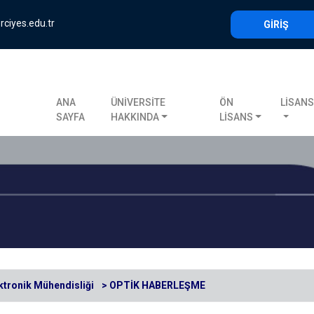
rciyes.edu.tr
GİRİŞ
ANA
ÜNİVERSİTE
ÖN
LİSAN
SAYFA
HAKKINDA
LİSANS
ektronik Mühendisliği
> OPTİK HABERLEŞME