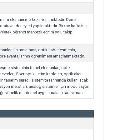
etim elemanı merkezli verilmektedir. Dersin
ratuvar deneyleri yapılmaktadır. Birkaç hafta ise,
erilerek öğrenci merkezli eğitim yolu takip
manlarının tanınması; optik haberleşmenin,
öre avantajlarının öğrenilmesi amaçlanmaktadır.
eşme sisteminin temel elemanları, optik
vreleri, fiber optik iletim kabloları, optik alıcı
in tasarım süreci, sistem tasarımında kullanılacak
asyon metotları, analog sistemler için modülasyon
eğe yönelik muhtemel uygulamaların tartışılması.