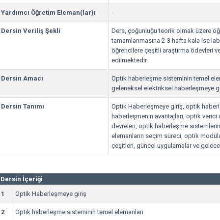
Yardımcı Öğretim Eleman(lar)ı
-
Dersin Veriliş Şekli
Ders, çoğunluğu teorik olmak üzere öğr
tamamlanmasına 2-3 hafta kala ise labo
öğrencilere çeşitli araştırma ödevleri v
edilmektedir.
Dersin Amacı
Optik haberleşme sisteminin temel ele
geleneksel elektriksel haberleşmeye g
Dersin Tanımı
Optik Haberleşmeye giriş, optik haberl
haberleşmenin avantajları, optik verici de
devreleri, optik haberleşme sistemlerin
elemanların seçim süreci, optik modül
çeşitleri, güncel uygulamalar ve gelec
Dersin İçeriği
1
Optik Haberleşmeye giriş
2
Optik haberleşme sisteminin temel elemanları