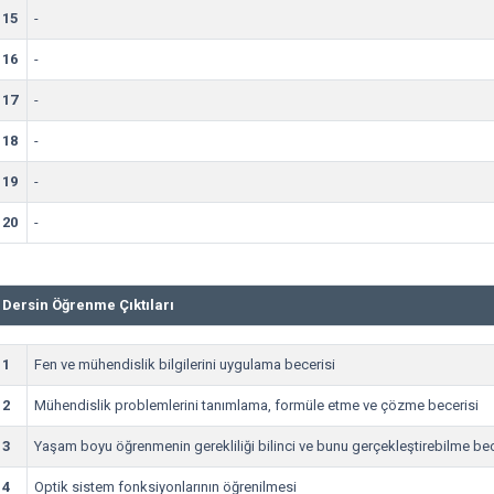
15
-
16
-
17
-
18
-
19
-
20
-
Dersin Öğrenme Çıktıları
1
Fen ve mühendislik bilgilerini uygulama becerisi
2
Mühendislik problemlerini tanımlama, formüle etme ve çözme becerisi
3
Yaşam boyu öğrenmenin gerekliliği bilinci ve bunu gerçekleştirebilme bec
4
Optik sistem fonksiyonlarının öğrenilmesi