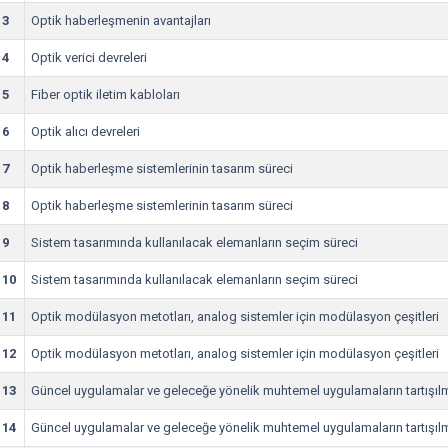
3
Optik haberleşmenin avantajları
4
Optik verici devreleri
5
Fiber optik iletim kabloları
6
Optik alıcı devreleri
7
Optik haberleşme sistemlerinin tasarım süreci
8
Optik haberleşme sistemlerinin tasarım süreci
9
Sistem tasarımında kullanılacak elemanların seçim süreci
10
Sistem tasarımında kullanılacak elemanların seçim süreci
11
Optik modülasyon metotları, analog sistemler için modülasyon çeşitleri
12
Optik modülasyon metotları, analog sistemler için modülasyon çeşitleri
13
Güncel uygulamalar ve geleceğe yönelik muhtemel uygulamaların tartışıl
14
Güncel uygulamalar ve geleceğe yönelik muhtemel uygulamaların tartışıl