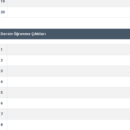
19
20
Dersin Öğrenme Çıktıları
1
2
3
4
5
6
7
8