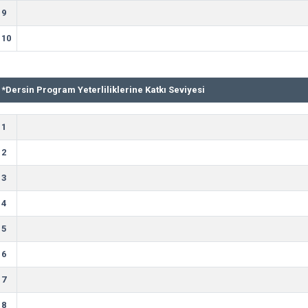
9
10
*
Dersin Program Yeterliliklerine Katkı Seviyesi
1
2
3
4
5
6
7
8