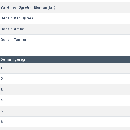
Yardımcı Öğretim Eleman(lar)ı
Dersin Veriliş Şekli
Dersin Amacı
Dersin Tanımı
Dersin İçeriği
1
2
3
4
5
6