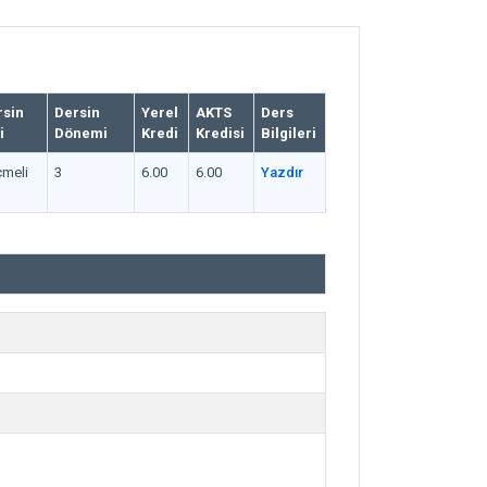
rsin
Dersin
Yerel
AKTS
Ders
i
Dönemi
Kredi
Kredisi
Bilgileri
meli
3
6.00
6.00
Yazdır