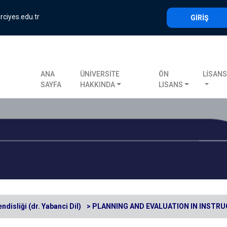
rciyes.edu.tr
GİRİŞ
ANA
ÜNİVERSİTE
ÖN
LİSAN
SAYFA
HAKKINDA
LİSANS
disliği (dr. Yabanci Dil)
> PLANNING AND EVALUATION IN INSTR