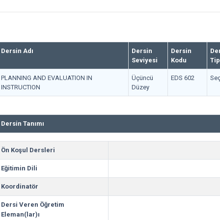
Dersin Adı
Dersin
Dersin
De
Seviyesi
Kodu
Tip
PLANNING AND EVALUATION IN
Üçüncü
EDS 602
Seç
INSTRUCTION
Düzey
Dersin Tanımı
Ön Koşul Dersleri
Eğitimin Dili
Koordinatör
Dersi Veren Öğretim
Eleman(lar)ı