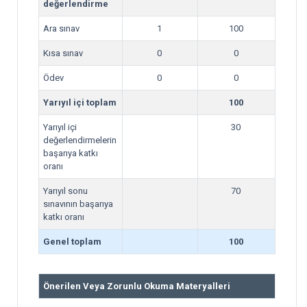
değerlendirme
Ara sınav
1
100
Kısa sınav
0
0
Ödev
0
0
Yarıyıl içi toplam
100
Yarıyıl içi
30
değerlendirmelerin
başarıya katkı
oranı
Yarıyıl sonu
70
sınavının başarıya
katkı oranı
Genel toplam
100
Önerilen Veya Zorunlu Okuma Materyalleri