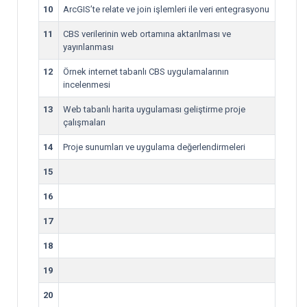
10
ArcGIS’te relate ve join işlemleri ile veri entegrasyonu
11
CBS verilerinin web ortamına aktarılması ve
yayınlanması
12
Örnek internet tabanlı CBS uygulamalarının
incelenmesi
13
Web tabanlı harita uygulaması geliştirme proje
çalışmaları
14
Proje sunumları ve uygulama değerlendirmeleri
15
16
17
18
19
20