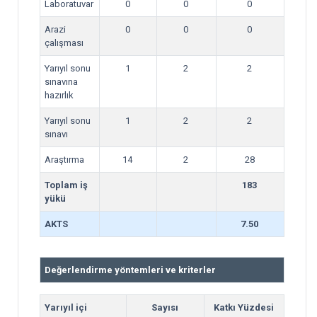
Laboratuvar
0
0
0
Arazi
0
0
0
çalışması
Yarıyıl sonu
1
2
2
sınavına
hazırlık
Yarıyıl sonu
1
2
2
sınavı
Araştırma
14
2
28
Toplam iş
183
yükü
AKTS
7.50
Değerlendirme yöntemleri ve kriterler
Yarıyıl içi
Sayısı
Katkı Yüzdesi