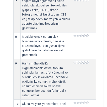
7
Yaşam boyu öğrenme bilincine
sahip olarak, gelişen teknolojileri
(yapay zeka, LiDAR, drone
fotogrametrisi, bulut tabanlı CBS
vb.) takip edebilme ve yeni alanlara
adapte olabilme becerisini
geliştirmek.
8
Mesleki ve etik sorumluluk
bilincine sahip olmak, özellikle
arazi mülkiyeti, veri güvenliği ve
gizlilik konularında hassasiyet
göstermek.
9
Harita mühendisliği
uygulamalarının çevre, toplum,
şehir planlaması, afet yönetimi ve
sürdürülebilir kalkınma üzerindeki
etkilerini kavramak; mühendislik
çözümlerinin yasal ve sosyal
sonuçları konusunda farkındalık
sahibi olmak.
10
Ulusal ve yerel yönetimlere, özel