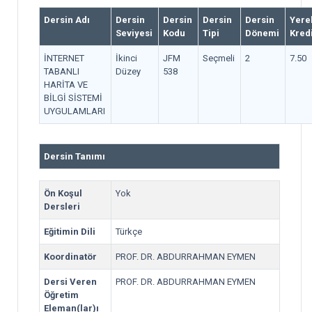
Dersin Adı
Dersin
Dersin
Dersin
Dersin
Yere
Seviyesi
Kodu
Tipi
Dönemi
Kred
İNTERNET
İkinci
JFM
Seçmeli
2
7.50
TABANLI
Düzey
538
HARİTA VE
BİLGİ SİSTEMİ
UYGULAMLARI
Dersin Tanımı
Ön Koşul
Yok
Dersleri
Eğitimin Dili
Türkçe
Koordinatör
PROF. DR. ABDURRAHMAN EYMEN
Dersi Veren
PROF. DR. ABDURRAHMAN EYMEN
Öğretim
Eleman(lar)ı