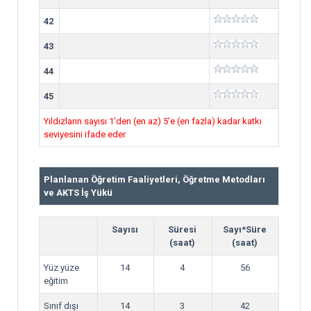
42
43
44
45
Yıldızların sayısı 1’den (en az) 5’e (en fazla) kadar katkı
seviyesini ifade eder
Planlanan Öğretim Faaliyetleri, Öğretme Metodları
ve AKTS İş Yükü
Sayısı
Süresi
Sayı*Süre
(saat)
(saat)
Yüz yüze
14
4
56
eğitim
Sınıf dışı
14
3
42