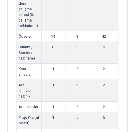
ders
çalışma
süresi (ön
çalışma,
pekiştirme)
Ödevler
14
3
42
Sunum /
0
0
0
Seminer
hazırlama
Kısa
1
2
2
sınavlar
Ara
1
2
2
sınavlara
hazırlık
Ara sınavlar
1
2
2
Proje (Yarıyıl
1
5
5
ödevi)