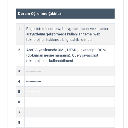
Dersin Öğrenme Çıktıları
1
Bilgi sistemlerinde web uygulamalarını ve kullanıcı
arayüzlerini geliştirmede kullanılan temel web
teknolojileri hakkında bilgi sahibi olması
2
ArcGIS yazılımında XML, HTML, Javascript, DOM
(doküman nesne mimarisi), Query javascript
teknolojilerini kullanabilmesi
3
-------------
4
-------------
5
-------------
6
-------------
7
8