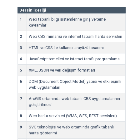
Dersin İçeriği
1
Web tabanlı bilgi sistemlerine giriş ve temel
kavramlar
2
Web CBS mimarisi ve internet tabanlı harita servisleri
3
HTML ve CSS ile kullanıcı arayüzü tasarımı
4
JavaScript temelleri ve istemci taraflı programlama
5
XML, JSON ve veri değişim formatları
6
DOM (Document Object Model) yapısı ve etkileşimli
web uygulamaları
7
ArcGIS ortamında web tabanlı CBS uygulamalarının
geliştirilmesi
8
Web harita servisleri (WMS, WFS, REST servisleri)
9
SVG teknolojisi ve web ortamında grafik tabanlı
harita gösterimi