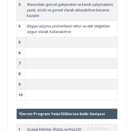
3
Alanındaki güncel gelişmeleri ve kendi çalışmalarını
yazılı, sözlü ve görsel olarak aktarabilme becerisi
kazanır.
4
Bilgiye ulaşma yöntemlerini etkin ve etik değerlere
uygun olarak kullanabilme.
5
.
6
.
7
.
8
.
9
.
10
.
*
Dersin Program Yeterliliklerine Katkı Seviyesi
1
Sosyal bilimler, filoloji ve Rus Dili