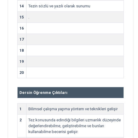
14
Tezin sözlü ve yazılı olarak sunumu
15
.
16
17
18
19
20
Dersin Öğrenme Çıktıları
1
Bilimsel çalışma yapma yöntem ve teknikleri gelişir
2
Tez konusunda edindiği bilgileri uzmanlık düzeyinde
değerlendirebilme, geliştirebilme ve bunları
kullanabilme becerisi gelişir.