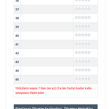
36
37
38
39
40
41
42
43
44
45
Yıldızların sayısı 1’den (en az) 5’e (en fazla) kadar katkı
seviyesini ifade eder
Planlanan Öğretim Faaliyetleri, Öğretme Metodları