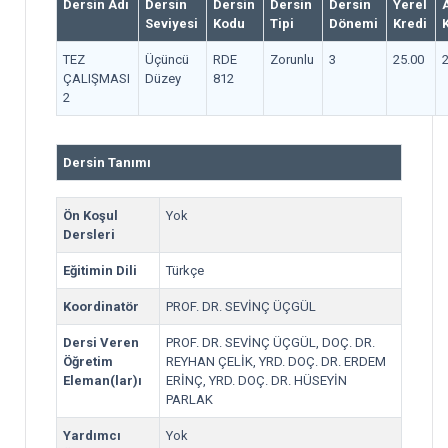
Dersin Adı
Dersin
Dersin
Dersin
Dersin
Yerel
Seviyesi
Kodu
Tipi
Dönemi
Kredi
TEZ
Üçüncü
RDE
Zorunlu
3
25.00
ÇALIŞMASI
Düzey
812
2
Dersin Tanımı
Ön Koşul
Yok
Dersleri
Eğitimin Dili
Türkçe
Koordinatör
PROF. DR. SEVİNÇ ÜÇGÜL
Dersi Veren
PROF. DR. SEVİNÇ ÜÇGÜL, DOÇ. DR.
Öğretim
REYHAN ÇELİK, YRD. DOÇ. DR. ERDEM
Eleman(lar)ı
ERİNÇ, YRD. DOÇ. DR. HÜSEYİN
PARLAK
Yardımcı
Yok