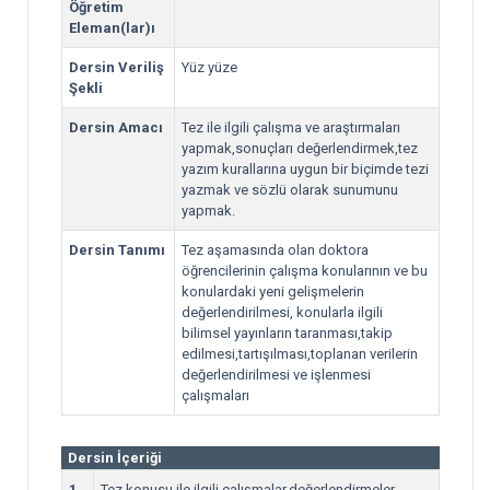
Öğretim
Eleman(lar)ı
Dersin Veriliş
Yüz yüze
Şekli
Dersin Amacı
Tez ile ilgili çalışma ve araştırmaları
yapmak,sonuçları değerlendirmek,tez
yazım kurallarına uygun bir biçimde tezi
yazmak ve sözlü olarak sunumunu
yapmak.
Dersin Tanımı
Tez aşamasında olan doktora
öğrencilerinin çalışma konularının ve bu
konulardaki yeni gelişmelerin
değerlendirilmesi, konularla ilgili
bilimsel yayınların taranması,takip
edilmesi,tartışılması,toplanan verilerin
değerlendirilmesi ve işlenmesi
çalışmaları
Dersin İçeriği
1
Tez konusu ile ilgili çalışmalar,değerlendirmeler