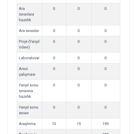
Ara
0
0
0
sınavlara
hazırlık
Ara sınavlar
0
0
0
Proje (Yarıyıl
0
0
0
ödevi)
Laboratuvar
0
0
0
Arazi
0
0
0
çalışması
Yarıyıl sonu
0
0
0
sınavına
hazırlık
Yarıyıl sonu
0
0
0
sınavı
Araştırma
13
15
195