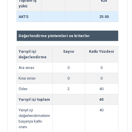
Toplam iş
624
yükü
AKTS
25.00
Değerlendirme yöntemleri ve kriterler
Yarıyıl içi
Sayısı
Katkı Yüzdesi
değerlendirme
Ara sınav
0
0
Kısa sınav
0
0
Ödev
2
40
Yarıyıl içi toplam
40
Yarıyıl içi
40
değerlendirmelerin
başarıya katkı
oranı