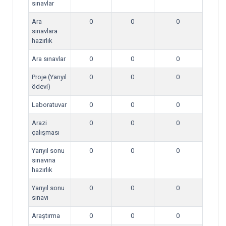
sınavlar
Ara
0
0
0
sınavlara
hazırlık
Ara sınavlar
0
0
0
Proje (Yarıyıl
0
0
0
ödevi)
Laboratuvar
0
0
0
Arazi
0
0
0
çalışması
Yarıyıl sonu
0
0
0
sınavına
hazırlık
Yarıyıl sonu
0
0
0
sınavı
Araştırma
0
0
0