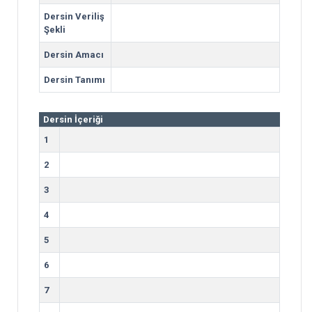
Dersin Veriliş
Şekli
Dersin Amacı
Dersin Tanımı
Dersin İçeriği
1
2
3
4
5
6
7