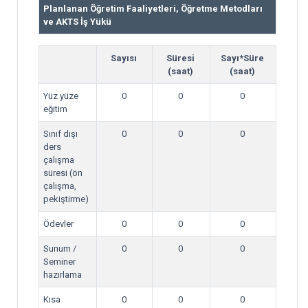
Planlanan Öğretim Faaliyetleri, Öğretme Metodları
ve AKTS İş Yükü
Sayısı
Süresi
Sayı*Süre
(saat)
(saat)
Yüz yüze
0
0
0
eğitim
Sınıf dışı
0
0
0
ders
çalışma
süresi (ön
çalışma,
pekiştirme)
Ödevler
0
0
0
Sunum /
0
0
0
Seminer
hazırlama
Kısa
0
0
0