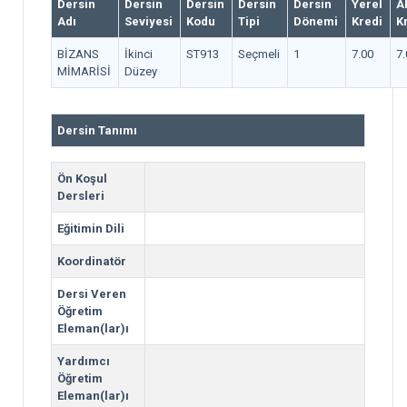
Dersin
Dersin
Dersin
Dersin
Dersin
Yerel
A
Adı
Seviyesi
Kodu
Tipi
Dönemi
Kredi
K
BİZANS
İkinci
ST913
Seçmeli
1
7.00
7.
MİMARİSİ
Düzey
Dersin Tanımı
Ön Koşul
Dersleri
Eğitimin Dili
Koordinatör
Dersi Veren
Öğretim
Eleman(lar)ı
Yardımcı
Öğretim
Eleman(lar)ı