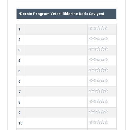
*
Dersin Program Yeterliliklerine Katkı Seviyesi
1
2
3
4
5
6
7
8
9
10