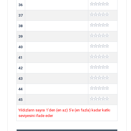
36
37
38
39
40
41
42
43
44
45
Yıldızların sayısı 1’den (en az) 5’e (en fazla) kadar katkı
seviyesini ifade eder