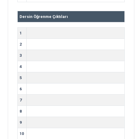
Dersin Öğrenme Çıktıları
1
2
3
4
5
6
7
8
9
10