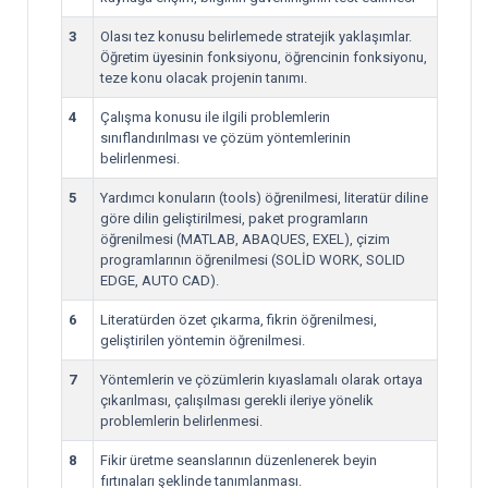
3
Olası tez konusu belirlemede stratejik yaklaşımlar.
Öğretim üyesinin fonksiyonu, öğrencinin fonksiyonu,
teze konu olacak projenin tanımı.
4
Çalışma konusu ile ilgili problemlerin
sınıflandırılması ve çözüm yöntemlerinin
belirlenmesi.
5
Yardımcı konuların (tools) öğrenilmesi, literatür diline
göre dilin geliştirilmesi, paket programların
öğrenilmesi (MATLAB, ABAQUES, EXEL), çizim
programlarının öğrenilmesi (SOLİD WORK, SOLID
EDGE, AUTO CAD).
6
Literatürden özet çıkarma, fikrin öğrenilmesi,
geliştirilen yöntemin öğrenilmesi.
7
Yöntemlerin ve çözümlerin kıyaslamalı olarak ortaya
çıkarılması, çalışılması gerekli ileriye yönelik
problemlerin belirlenmesi.
8
Fikir üretme seanslarının düzenlenerek beyin
fırtınaları şeklinde tanımlanması.