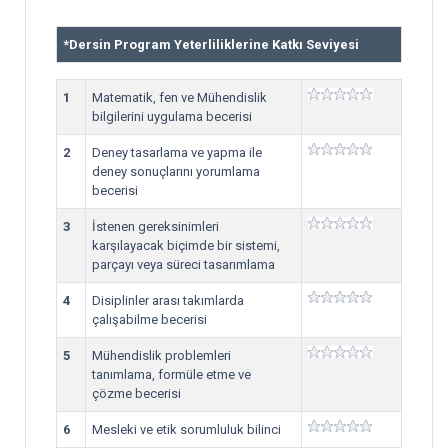
*
Dersin Program Yeterliliklerine Katkı Seviyesi
1
Matematik, fen ve Mühendislik
bilgilerini uygulama becerisi
2
Deney tasarlama ve yapma ile
deney sonuçlarını yorumlama
becerisi
3
İstenen gereksinimleri
karşılayacak biçimde bir sistemi,
parçayı veya süreci tasarımlama
4
Disiplinler arası takımlarda
çalışabilme becerisi
5
Mühendislik problemleri
tanımlama, formüle etme ve
çözme becerisi
6
Mesleki ve etik sorumluluk bilinci