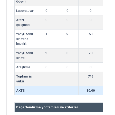
ödevi)
Laboratuvar
0
0
0
Arazi
0
0
0
çalışması
Yarıyıl sonu
1
50
50
sınavına
hazırlık
Yarıyıl sonu
2
10
20
sınavı
Araştırma
0
0
0
Toplam iş
745
yükü
AKTS
30.00
Değerlendirme yöntemleri ve kriterler