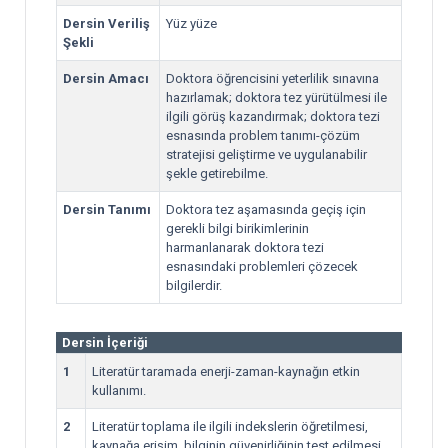
Dersin Veriliş
Yüz yüze
Şekli
Dersin Amacı
Doktora öğrencisini yeterlilik sınavına
hazırlamak; doktora tez yürütülmesi ile
ilgili görüş kazandırmak; doktora tezi
esnasında problem tanımı-çözüm
stratejisi geliştirme ve uygulanabilir
şekle getirebilme.
Dersin Tanımı
Doktora tez aşamasında geçiş için
gerekli bilgi birikimlerinin
harmanlanarak doktora tezi
esnasındaki problemleri çözecek
bilgilerdir.
Dersin İçeriği
1
Literatür taramada enerji-zaman-kaynağın etkin
kullanımı.
2
Literatür toplama ile ilgili indekslerin öğretilmesi,
kaynağa erişim, bilginin güvenirliğinin test edilmesi