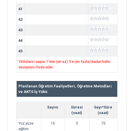
41
42
43
44
45
Yıldızların sayısı 1’den (en az) 5’e (en fazla) kadar katkı
seviyesini ifade eder
Planlanan Öğretim Faaliyetleri, Öğretme Metodları
ve AKTS İş Yükü
Sayısı
Süresi
Sayı*Süre
(saat)
(saat)
Yüz yüze
15
5
75
eğitim