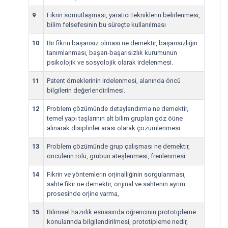
9
Fikrin somutlaşması, yaratıcı tekniklerin belirlenmesi,
bilim felsefesinin bu süreçte kullanılması
10
Bir fikrin başarısız olması ne demektir, başarısızlığın
tanımlanması, başarı-başarısızlık kurumunun
psikolojik ve sosyolojik olarak irdelenmesi.
11
Patent örneklerinin irdelenmesi, alanında öncü
bilgilerin değerlendirilmesi.
12
Problem çözümünde detaylandırma ne demektir,
temel yapı taşlarının alt bilim grupları göz öüne
alınarak disiplinler arası olarak çözümlenmesi.
13
Problem çözümünde grup çalışması ne demektir,
öncülerin rolü, grubun ateşlenmesi, frenlenmesi.
14
Fikrin ve yöntemlerin orjinalliğinin sorgulanması,
sahte fikir ne demektir, orijinal ve sahtenin ayrım
prosesinde orjine varma,
15
Bilimsel hazırlık esnasında öğrencinin prototipleme
konularında bilgilendirilmesi, prototipleme nedir,