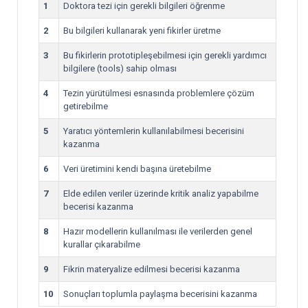
1
Doktora tezi için gerekli bilgileri öğrenme
2
Bu bilgileri kullanarak yeni fikirler üretme
3
Bu fikirlerin prototipleşebilmesi için gerekli yardımcı
bilgilere (tools) sahip olması
4
Tezin yürütülmesi esnasında problemlere çözüm
getirebilme
5
Yaratıcı yöntemlerin kullanılabilmesi becerisini
kazanma
6
Veri üretimini kendi başına üretebilme
7
Elde edilen veriler üzerinde kritik analiz yapabilme
becerisi kazanma
8
Hazır modellerin kullanılması ile verilerden genel
kurallar çıkarabilme
9
Fikrin materyalize edilmesi becerisi kazanma
10
Sonuçları toplumla paylaşma becerisini kazanma