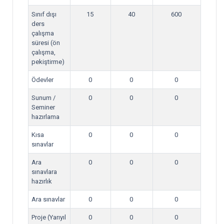
Sınıf dışı
15
40
600
ders
çalışma
süresi (ön
çalışma,
pekiştirme)
Ödevler
0
0
0
Sunum /
0
0
0
Seminer
hazırlama
Kısa
0
0
0
sınavlar
Ara
0
0
0
sınavlara
hazırlık
Ara sınavlar
0
0
0
Proje (Yarıyıl
0
0
0