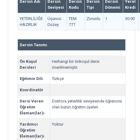
Dersin Adı
Dersin
Dersin
Dersin
Dersin
Yerel
Seviyesi
Kodu
Tipi
Dönemi
Kredi
YETERLİLİĞE
Üçüncü
TEM
Zorunlu
1
30.00
HAZIRLIK
Düzey
777
Dersin Tanımı
Ön Koşul
Herhangi bir önkoşul dersi
Dersleri
önerilmemiştir.
Eğitimin Dili
Türkçe
Koordinatör
Dersi Veren
Doktora yeterlilik seviyesinde öğrencisi
Öğretim
olan bütün öğretim üyeleri
Eleman(lar)ı
Yardımcı
Yoktur
Öğretim
Eleman(lar)ı