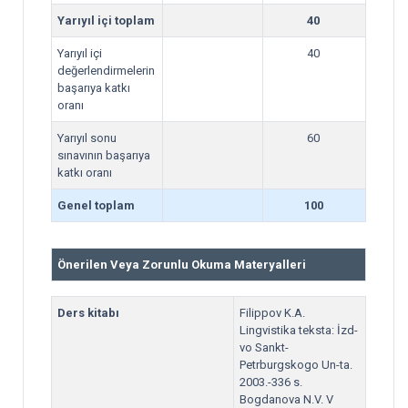
Yarıyıl içi toplam
40
Yarıyıl içi
40
değerlendirmelerin
başarıya katkı
oranı
Yarıyıl sonu
60
sınavının başarıya
katkı oranı
Genel toplam
100
Önerilen Veya Zorunlu Okuma Materyalleri
Ders kitabı
Filippov K.A.
Lingvistika teksta: İzd-
vo Sankt-
Petrburgskogo Un-ta.
2003.-336 s.
Bogdanova N.V. V