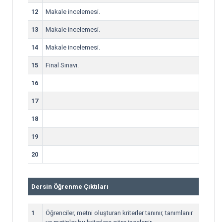
12
Makale incelemesi.
13
Makale incelemesi.
14
Makale incelemesi.
15
Final Sınavı.
16
17
18
19
20
Dersin Öğrenme Çıktıları
1
Öğrenciler, metni oluşturan kriterler tanınır, tanımlanır