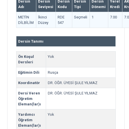
Dersin
Dersin
Dersin
Dersin
Dersin
Yerel
AK
Adı
Seviyesi
Kodu
Tipi
Dönemi
Kredi
Kr
METİN
İkinci
RDE
Seçmeli
1
7.00
7.
DİLBİLİM
Düzey
547
Dersin Tanımı
Ön Koşul
Yok
Dersleri
Eğitimin Dili
Rusça
Koordinatör
DR. ÖĞR. ÜYESİ ŞULE YILMAZ
Dersi Veren
DR. ÖĞR. ÜYESİ ŞULE YILMAZ
Öğretim
Eleman(lar)ı
Yardımcı
Yok
Öğretim
Eleman(lar)ı