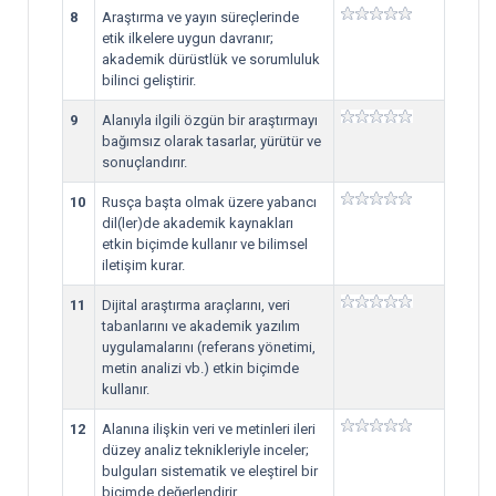
8
Araştırma ve yayın süreçlerinde
etik ilkelere uygun davranır;
akademik dürüstlük ve sorumluluk
bilinci geliştirir.
9
Alanıyla ilgili özgün bir araştırmayı
bağımsız olarak tasarlar, yürütür ve
sonuçlandırır.
10
Rusça başta olmak üzere yabancı
dil(ler)de akademik kaynakları
etkin biçimde kullanır ve bilimsel
iletişim kurar.
11
Dijital araştırma araçlarını, veri
tabanlarını ve akademik yazılım
uygulamalarını (referans yönetimi,
metin analizi vb.) etkin biçimde
kullanır.
12
Alanına ilişkin veri ve metinleri ileri
düzey analiz teknikleriyle inceler;
bulguları sistematik ve eleştirel bir
biçimde değerlendirir.