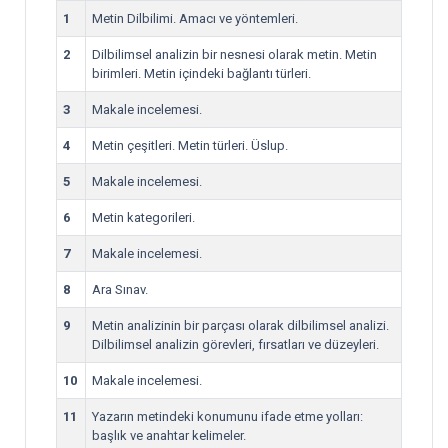
1
Metin Dilbilimi. Amacı ve yöntemleri.
2
Dilbilimsel analizin bir nesnesi olarak metin. Metin
birimleri. Metin içindeki bağlantı türleri.
3
Makale incelemesi.
4
Metin çeşitleri. Metin türleri. Üslup.
5
Makale incelemesi.
6
Metin kategorileri.
7
Makale incelemesi.
8
Ara Sınav.
9
Metin analizinin bir parçası olarak dilbilimsel analizi.
Dilbilimsel analizin görevleri, fırsatları ve düzeyleri.
10
Makale incelemesi.
11
Yazarın metindeki konumunu ifade etme yolları:
başlık ve anahtar kelimeler.