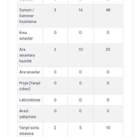
Sunum /
3
16
48
Seminer
hazırlama
Kısa
0
0
0
sınavlar
Ara
2
10
20
sınavlara
hazırlık
Ara sınavlar
0
0
0
Proje (Yarıyıl
0
0
0
ödevi)
Laboratuvar
0
0
0
Arazi
0
0
0
çalışması
Yarıyıl sonu
2
5
10
sınavına