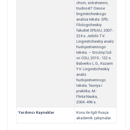
chom, sobstvenno,
trudnost? Osnovı
lingvisticheskogo
analiza teksta. SPb.:
Filologicheskiy
fakultet SPbGU, 2007.-
224 s. Jerbilo T.V.
Lingvisticheskiy analiz
hudojestvennogo
teksta. – Groznıy:İzd-
vo CGU, 2015.- 122 s.
Babenko L.G., Kazarin
Y.V. Lingvisticheskiy
analiz
hudojestvennogo
teksta. Teoriya i
praktika.-M.:
Flinta:Nauka,
2004.-496 s.
Yardımcı Kaynaklar
Konu ile ilgili Rusça
akademik çalışmalar.