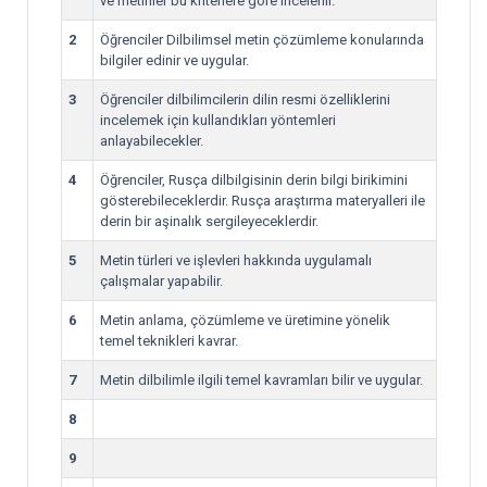
ve metinler bu kriterlere göre incelenir.
2
Öğrenciler Dilbilimsel metin çözümleme konularında
bilgiler edinir ve uygular.
3
Öğrenciler dilbilimcilerin dilin resmi özelliklerini
incelemek için kullandıkları yöntemleri
anlayabilecekler.
4
Öğrenciler, Rusça dilbilgisinin derin bilgi birikimini
gösterebileceklerdir. Rusça araştırma materyalleri ile
derin bir aşinalık sergileyeceklerdir.
5
Metin türleri ve işlevleri hakkında uygulamalı
çalışmalar yapabilir.
6
Metin anlama, çözümleme ve üretimine yönelik
temel teknikleri kavrar.
7
Metin dilbilimle ilgili temel kavramları bilir ve uygular.
8
9