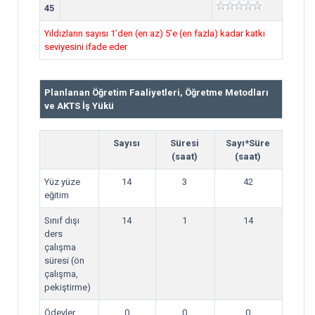
45
Yıldızların sayısı 1’den (en az) 5’e (en fazla) kadar katkı
seviyesini ifade eder
Planlanan Öğretim Faaliyetleri, Öğretme Metodları
ve AKTS İş Yükü
Sayısı
Süresi
Sayı*Süre
(saat)
(saat)
Yüz yüze
14
3
42
eğitim
Sınıf dışı
14
1
14
ders
çalışma
süresi (ön
çalışma,
pekiştirme)
Ödevler
0
0
0