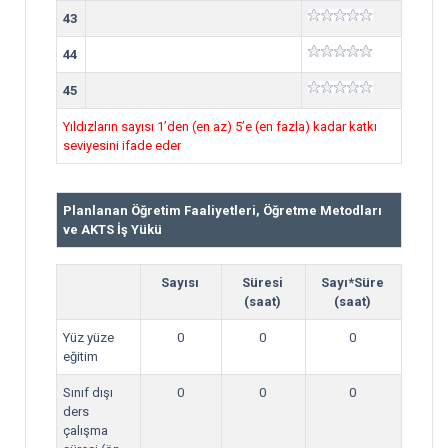
43
44
45
Yıldızların sayısı 1’den (en az) 5’e (en fazla) kadar katkı
seviyesini ifade eder
Planlanan Öğretim Faaliyetleri, Öğretme Metodları
ve AKTS İş Yükü
Sayısı
Süresi
Sayı*Süre
(saat)
(saat)
Yüz yüze
0
0
0
eğitim
Sınıf dışı
0
0
0
ders
çalışma