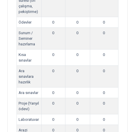
süresi (ön
çalışma,
pekiştirme)
Ödevler
0
0
0
Sunum /
0
0
0
Seminer
hazırlama
Kısa
0
0
0
sınavlar
Ara
0
0
0
sınavlara
hazırlık
Ara sınavlar
0
0
0
Proje (Yarıyıl
0
0
0
ödevi)
Laboratuvar
0
0
0
Arazi
0
0
0