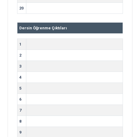
20
Dersin Öğrenme Çıktıları
1
2
3
4
5
6
7
8
9