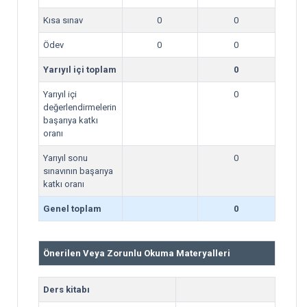
Kısa sınav
0
0
Ödev
0
0
Yarıyıl içi toplam
0
Yarıyıl içi
0
değerlendirmelerin
başarıya katkı
oranı
Yarıyıl sonu
0
sınavının başarıya
katkı oranı
Genel toplam
0
Önerilen Veya Zorunlu Okuma Materyalleri
Ders kitabı