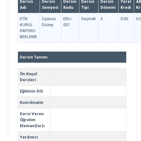
Dersin
Dersin
Dersin
Dersin
Dersin
Yerel
A
Adı
Seviyesi
Kodu
Tipi
Dönemi
Kredi
Kr
ETİK
Üçüncü
ERU-
Seçmeli
3
0.00
0.
KURUL
Düzey
001
RAPORU
BEKLEME
Dersin Tanımı
Ön Koşul
Dersleri
Eğitimin Dili
Koordinatör
Dersi Veren
Öğretim
Eleman(lar)ı
Yardımcı